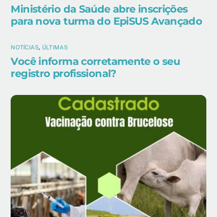
Ministério da Saúde abre inscrições
para nova turma do EpiSUS Avançado
NOTÍCIAS
,
ÚLTIMAS
Você informa corretamente o seu
registro profissional?