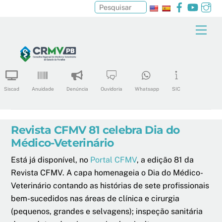
Facebook
YouTu
In
Pesquisar
Skip
Men
to
content
Siscad
Anuidade
Denúncia
Ouvidoria
Whatsapp
SIC
Revista CFMV 81 celebra Dia do
Médico-Veterinário
Está já disponível, no
Portal CFMV
, a edição 81 da
Revista CFMV. A capa homenageia o Dia do Médico-
Veterinário contando as histórias de sete profissionais
bem-sucedidos nas áreas de clínica e cirurgia
(pequenos, grandes e selvagens); inspeção sanitária