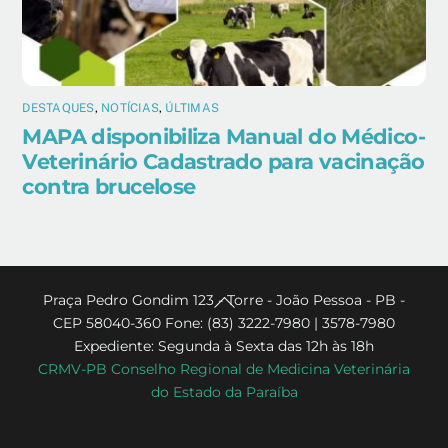
DESTAQUES
,
NOTÍCIAS
,
ÚLTIMAS
MAPA disponibiliza Manual do Médico-
Veterinário Cadastrado para vacinação
contra brucelose
Back
Praça Pedro Gondim 123 - Torre - João Pessoa - PB -
CEP 58040-360 Fone: (83) 3222-7980 | 3578-7980
To
Expediente: Segunda à Sexta das 12h às 18h
Top
CRMV-PB Conselho Regional de Medicina Veterinária
do Estado da Paraíba