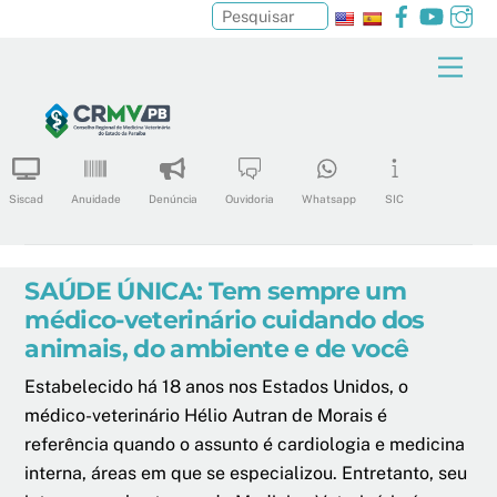
Facebook
YouTu
In
Pesquisar
Skip
Men
to
content
Siscad
Anuidade
Denúncia
Ouvidoria
Whatsapp
SIC
SAÚDE ÚNICA: Tem sempre um
médico-veterinário cuidando dos
animais, do ambiente e de você
Estabelecido há 18 anos nos Estados Unidos, o
médico-veterinário Hélio Autran de Morais é
referência quando o assunto é cardiologia e medicina
interna, áreas em que se especializou. Entretanto, seu