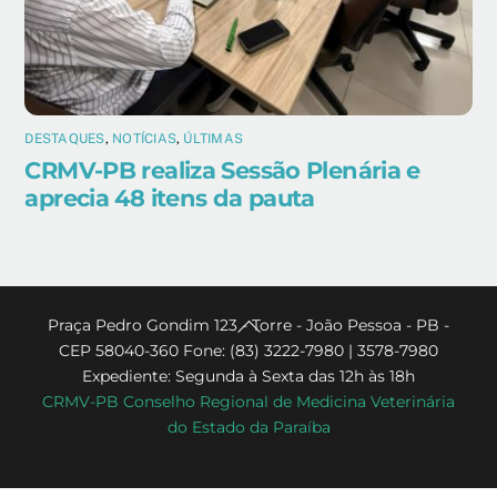
DESTAQUES
,
NOTÍCIAS
,
ÚLTIMAS
CRMV-PB realiza Sessão Plenária e
aprecia 48 itens da pauta
Back
Praça Pedro Gondim 123 - Torre - João Pessoa - PB -
CEP 58040-360 Fone: (83) 3222-7980 | 3578-7980
To
Expediente: Segunda à Sexta das 12h às 18h
Top
CRMV-PB Conselho Regional de Medicina Veterinária
do Estado da Paraíba