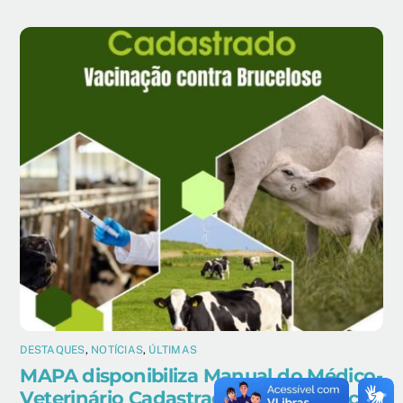
DESTAQUES
,
NOTÍCIAS
,
ÚLTIMAS
MAPA disponibiliza Manual do Médico-
Veterinário Cadastrado para vacinação