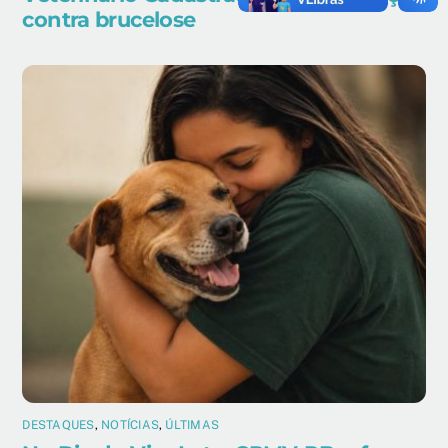
contra brucelose
DESTAQUES
,
NOTÍCIAS
,
ÚLTIMAS