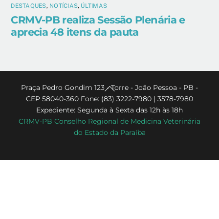
DESTAQUES
,
NOTÍCIAS
,
ÚLTIMAS
CRMV-PB realiza Sessão Plenária e
aprecia 48 itens da pauta
Back
Praça Pedro Gondim 123 - Torre - João Pessoa - PB -
CEP 58040-360 Fone: (83) 3222-7980 | 3578-7980
To
Expediente: Segunda à Sexta das 12h às 18h
Top
CRMV-PB Conselho Regional de Medicina Veterinária
do Estado da Paraíba