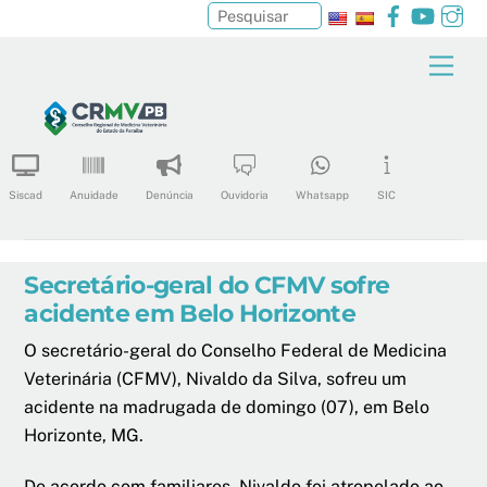
Facebook
YouTu
In
Pesquisar
Skip
Men
to
content
Siscad
Anuidade
Denúncia
Ouvidoria
Whatsapp
SIC
Secretário-geral do CFMV sofre
acidente em Belo Horizonte
O secretário-geral do Conselho Federal de Medicina
Veterinária (CFMV), Nivaldo da Silva, sofreu um
acidente na madrugada de domingo (07), em Belo
Horizonte, MG.
De acordo com familiares, Nivaldo foi atropelado ao