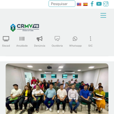
Facebook
YouTu
In
Pesquisar
Skip
Men
to
content
Siscad
Anuidade
Denúncia
Ouvidoria
Whatsapp
SIC