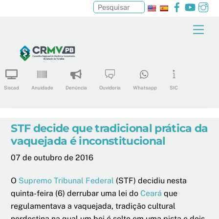
Facebook
YouTu
In
Pesquisar
Skip
Men
to
content
Siscad
Anuidade
Denúncia
Ouvidoria
Whatsapp
SIC
STF decide que tradicional prática da
vaquejada é inconstitucional
07 de outubro de 2016
O
Supremo Tribunal Federal
(STF) decidiu nesta
quinta-feira (6) derrubar uma lei do
Ceará
que
regulamentava a vaquejada, tradição cultural
nordestina na qual um boi é solto em uma pista e dois