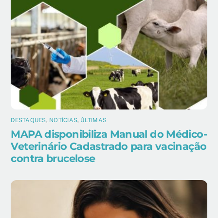
DESTAQUES
,
NOTÍCIAS
,
ÚLTIMAS
MAPA disponibiliza Manual do Médico-
Veterinário Cadastrado para vacinação
contra brucelose