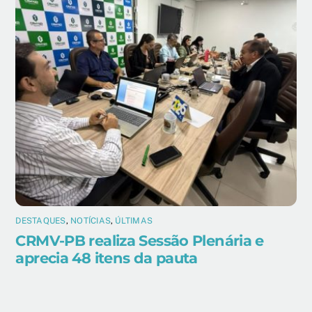
DESTAQUES
,
NOTÍCIAS
,
ÚLTIMAS
CRMV-PB realiza Sessão Plenária e
aprecia 48 itens da pauta