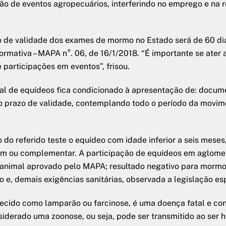
ão de eventos agropecuários, interferindo no emprego e na 
de validade dos exames de mormo no Estado será de 60 dias
rmativa – MAPA n°. 06, de 16/1/2018. “É importante se ater
 participações em eventos”, frisou.
ual de equídeos fica condicionado à apresentação de: docume
 prazo de validade, contemplando todo o período da movimen
o do referido teste o equídeo com idade inferior a seis me
gem ou complementar. A participação de equídeos em aglome
o animal aprovado pelo MAPA; resultado negativo para morm
o e, demais exigências sanitárias, observada a legislação esp
ido como lamparão ou farcinose, é uma doença fatal e cont
nsiderado uma zoonose, ou seja, pode ser transmitido ao ser 