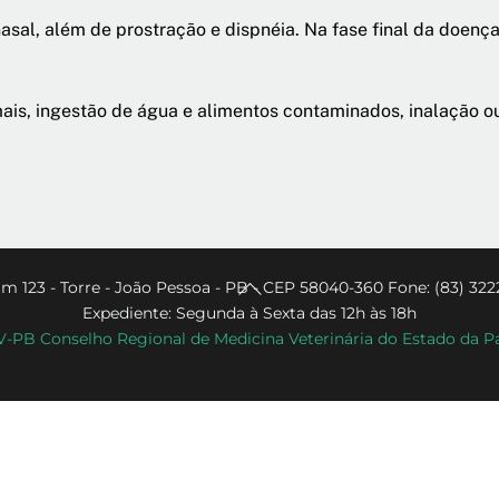
nasal, além de prostração e dispnéia. Na fase final da doenç
mais, ingestão de água e alimentos contaminados, inalação 
Back
m 123 - Torre - João Pessoa - PB - CEP 58040-360 Fone: (83) 322
Expediente: Segunda à Sexta das 12h às 18h
To
PB Conselho Regional de Medicina Veterinária do Estado da P
Top