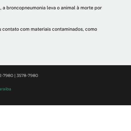
a, a broncopneumonia leva o animal à morte por
ou contato com materiais contaminados, como
2-7980 | 3578-7980
araíba