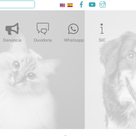
Facebook
YouTube
Instagram
Pesquisar
Denúncia
Ouvidoria
Whatsapp
SIC