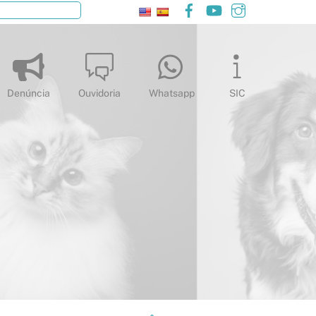
Facebook
YouTube
Instagram
Pesquisar
Denúncia
Ouvidoria
Whatsapp
SIC