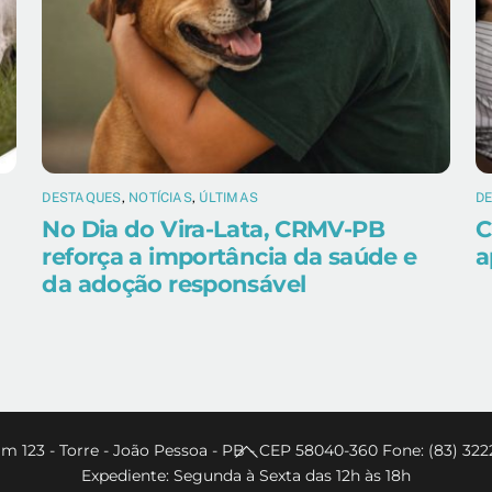
DESTAQUES
,
NOTÍCIAS
,
ÚLTIMAS
D
No Dia do Vira-Lata, CRMV-PB
C
reforça a importância da saúde e
a
da adoção responsável
Back
m 123 - Torre - João Pessoa - PB - CEP 58040-360 Fone: (83) 322
Expediente: Segunda à Sexta das 12h às 18h
To