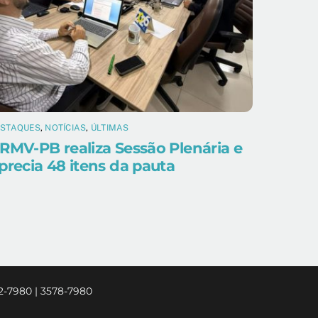
ESTAQUES
,
NOTÍCIAS
,
ÚLTIMAS
RMV-PB realiza Sessão Plenária e
precia 48 itens da pauta
2-7980 | 3578-7980