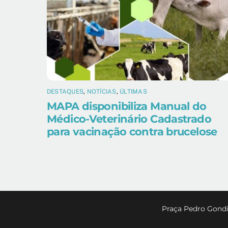
DESTAQUES
,
NOTÍCIAS
,
ÚLTIMAS
MAPA disponibiliza Manual do
Médico-Veterinário Cadastrado
para vacinação contra brucelose
Praça Pedro Gondi