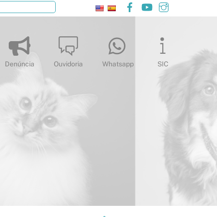
Facebook
YouTube
Instagram
Pesquisar
Denúncia
Ouvidoria
Whatsapp
SIC