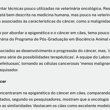
tar técnicas pouco utilizadas na veterinária oncológica. Re
á está bem descrita na medicina humana, mas pouco na veteriná
 associados às características do câncer, como a malignidad
 por abordar a epigenética e o câncer em cães, tema pouco
inária do Programa de Pós-Graduação em Biociência Animal 
ssociados ao desenvolvimento e progressão do câncer, mas, ‘d
 uma série de possibilidades terapêuticas’. A equipe do Lab
efeituosas’, tornando as células cancerosas ‘menos malignas 
squisador.
ncer
oncentraram na epigenética do câncer em cães, comparando 
ados, segundo os pesquisadores, mostram que a oncologia ve
 as similaridades ‘destacam os cães como excelente modelo