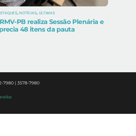
ESTAQUES
,
NOTÍCIAS
,
ÚLTIMAS
RMV-PB realiza Sessão Plenária e
precia 48 itens da pauta
2-7980 | 3578-7980
araíba