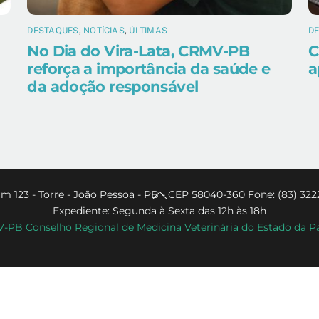
DESTAQUES
,
NOTÍCIAS
,
ÚLTIMAS
D
No Dia do Vira-Lata, CRMV-PB
C
reforça a importância da saúde e
a
da adoção responsável
Back
m 123 - Torre - João Pessoa - PB - CEP 58040-360 Fone: (83) 322
Expediente: Segunda à Sexta das 12h às 18h
To
PB Conselho Regional de Medicina Veterinária do Estado da P
Top