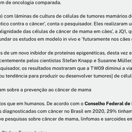
am de oncologia comparada.
tro) com lâminas de cultura de células de tumores mamários d
tico contra o câncer’, conta o pesquisador. Eles realizara
alignidade das células de câncer de mama em cães’, a JQ1, q
ndar os estudos em modelo in vivo e ‘futuramente nos cães
es de um novo inibidor de proteínas epigenéticas, desta ve
entemente pelos cientistas Stefan Knapp e Susanne Müller,
uisador, os resultados mostraram que a TW09 diminui a viabi
ou tendência para produzir ou desenvolver tumores] de célu
tam sobre a prevenção ao câncer de mama
tos que em humanos. De acordo com o
Conselho Federal de 
s diagnosticadas com câncer no Brasil em 2020, 29% tinham
ve pesquisas sobre câncer de mama, linfomas e sarcoides em