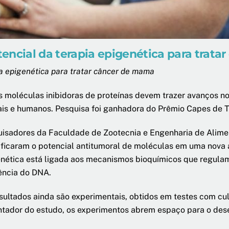
encial da terapia epigenética para trat
a epigenética para tratar câncer de mama
 moléculas inibidoras de proteínas devem trazer avanços n
is e humanos. Pesquisa foi ganhadora do Prêmio Capes de 
isadores da Faculdade de Zootecnia e Engenharia de Alime
ificaram o potencial antitumoral de moléculas em uma nova 
nética está ligada aos mecanismos bioquímicos que regulam
ência do DNA.
sultados ainda são experimentais, obtidos em testes com cu
tador do estudo, os experimentos abrem espaço para o dese