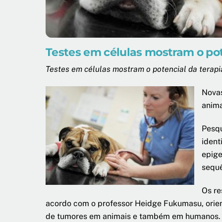
Testes em células mostram o pot
Testes em células mostram o potencial da terapi
Novas
anima
Pesqu
ident
epige
sequ
Os re
acordo com o professor Heidge Fukumasu, orien
de tumores em animais e também em humanos.