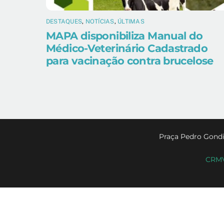
DESTAQUES
,
NOTÍCIAS
,
ÚLTIMAS
MAPA disponibiliza Manual do
Médico-Veterinário Cadastrado
para vacinação contra brucelose
Praça Pedro Gondi
CRMV-