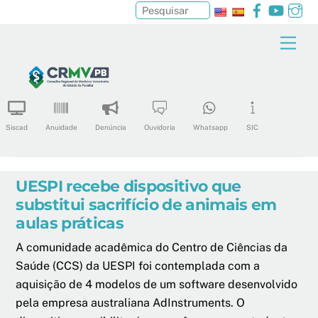
Facebook
YouTu
In
Pesquisar
Skip
Men
to
content
Siscad
Anuidade
Denúncia
Ouvidoria
Whatsapp
SIC
UESPI recebe dispositivo que
substitui sacrifício de animais em
aulas práticas
A comunidade acadêmica do Centro de Ciências da
Saúde (CCS) da UESPI foi contemplada com a
aquisição de 4 modelos de um software desenvolvido
pela empresa australiana AdInstruments. O