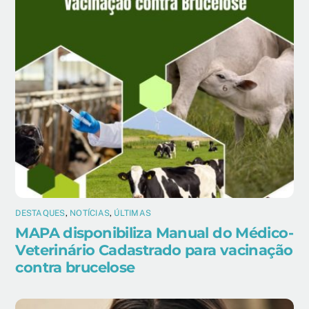
DESTAQUES
,
NOTÍCIAS
,
ÚLTIMAS
MAPA disponibiliza Manual do Médico-
Veterinário Cadastrado para vacinação
contra brucelose