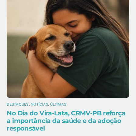
DESTAQUES
,
NOTÍCIAS
,
ÚLTIMAS
No Dia do Vira-Lata, CRMV-PB reforça
a importância da saúde e da adoção
responsável