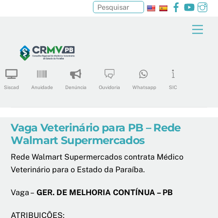
Facebook
YouTu
In
Pesquisar
Skip
Men
to
content
Siscad
Anuidade
Denúncia
Ouvidoria
Whatsapp
SIC
Vaga Veterinário para PB – Rede
Walmart Supermercados
Rede Walmart Supermercados contrata Médico
Veterinário para o Estado da Paraíba.
Vaga –
GER. DE MELHORIA CONTÍNUA – PB
ATRIBUIÇÕES: