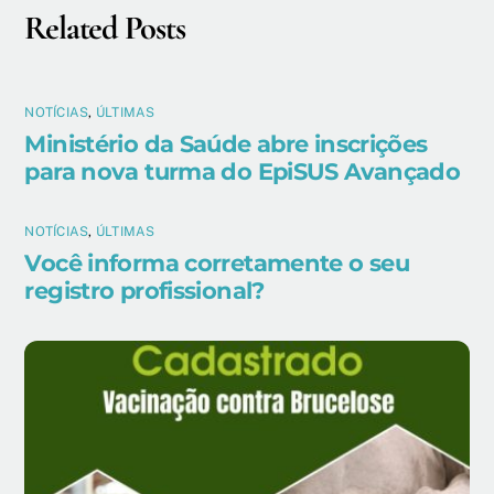
Related Posts
NOTÍCIAS
,
ÚLTIMAS
Ministério da Saúde abre inscrições
para nova turma do EpiSUS Avançado
NOTÍCIAS
,
ÚLTIMAS
Você informa corretamente o seu
registro profissional?