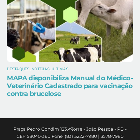
DESTAQUES
,
NOTÍCIAS
,
ÚLTIMAS
MAPA disponibiliza Manual do Médico-
Veterinário Cadastrado para vacinação
contra brucelose
Back
Praça Pedro Gondim 123 - Torre - João Pessoa - PB -
CEP 58040-360 Fone: (83) 3222-7980 | 3578-7980
To