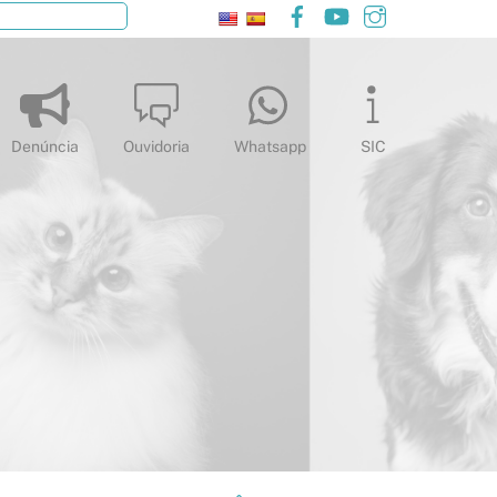
Facebook
YouTube
Instagram
Pesquisar
Denúncia
Ouvidoria
Whatsapp
SIC