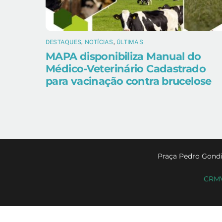
DESTAQUES
,
NOTÍCIAS
,
ÚLTIMAS
MAPA disponibiliza Manual do
Médico-Veterinário Cadastrado
para vacinação contra brucelose
Praça Pedro Gondi
CRMV-