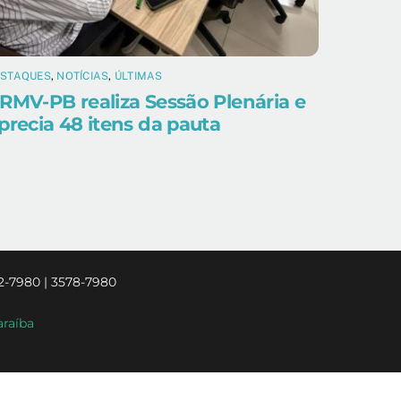
ESTAQUES
,
NOTÍCIAS
,
ÚLTIMAS
RMV-PB realiza Sessão Plenária e
precia 48 itens da pauta
2-7980 | 3578-7980
araíba