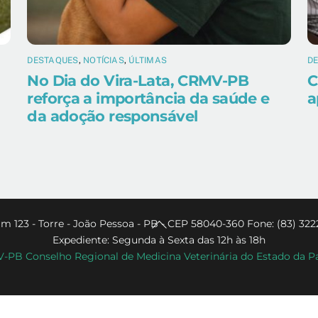
DESTAQUES
,
NOTÍCIAS
,
ÚLTIMAS
D
No Dia do Vira-Lata, CRMV-PB
C
reforça a importância da saúde e
a
da adoção responsável
Back
m 123 - Torre - João Pessoa - PB - CEP 58040-360 Fone: (83) 322
Expediente: Segunda à Sexta das 12h às 18h
To
PB Conselho Regional de Medicina Veterinária do Estado da P
Top