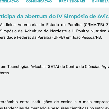
EGISLAÇÃO
COMUNICAÇÃO
PROFISSIONAIS
EMPRESA
icipa da abertura do IV Simpósio de Avi
Medicina Veterinária do Estado da Paraíba (CRMV/PB) Zo
impósio de Avicultura do Nordeste e II Poultry Nutrition
niversidade Federal da Paraíba (UFPB) em João Pessoa/PB.
 em Tecnologias Avícolas (GETA) do Centro de Ciências Ag
tores.
rcâmbio entre instituições de ensino e o meio empresarial
as tendências de mercado e pesquisas científicas no setor av