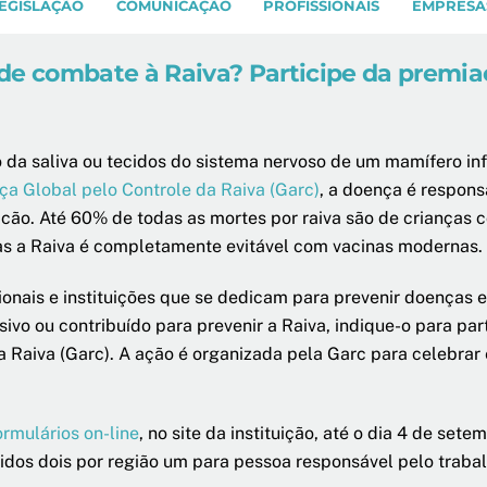
EGISLAÇÃO
COMUNICAÇÃO
PROFISSIONAIS
EMPRESA
de combate à Raiva? Participe da premia
o da saliva ou tecidos do sistema nervoso de um mamífero i
ça Global pelo Controle da Raiva (Garc)
, a doença é respon
cão. Até 60% de todas as mortes por raiva são de crianças c
as a Raiva é completamente evitável com vacinas modernas.
ionais e instituições que se dedicam para prevenir doenças 
ivo ou contribuído para prevenir a Raiva, indique-o para par
a Raiva (Garc). A ação é organizada pela Garc para celebra
ormulários on-line
, no site da instituição, até o dia 4 de sete
idos dois por região um para pessoa responsável pelo traba