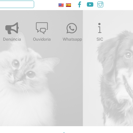
Facebook
YouTube
Instagram
Pesquisar
Denúncia
Ouvidoria
Whatsapp
SIC