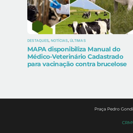
DESTAQUES
,
NOTÍCIAS
,
ÚLTIMAS
MAPA disponibiliza Manual do
Médico-Veterinário Cadastrado
para vacinação contra brucelose
Praça Pedro Gondi
CRMV-