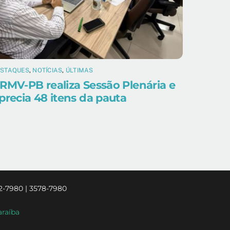
ESTAQUES
,
NOTÍCIAS
,
ÚLTIMAS
RMV-PB realiza Sessão Plenária e
precia 48 itens da pauta
2-7980 | 3578-7980
araíba