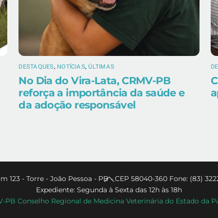
DESTAQUES
,
NOTÍCIAS
,
ÚLTIMAS
D
No Dia do Vira-Lata, CRMV-PB
C
reforça a importância da saúde e
a
da adoção responsável
Back
m 123 - Torre - João Pessoa - PB - CEP 58040-360 Fone: (83) 322
Expediente: Segunda à Sexta das 12h às 18h
To
PB Conselho Regional de Medicina Veterinária do Estado da P
Top