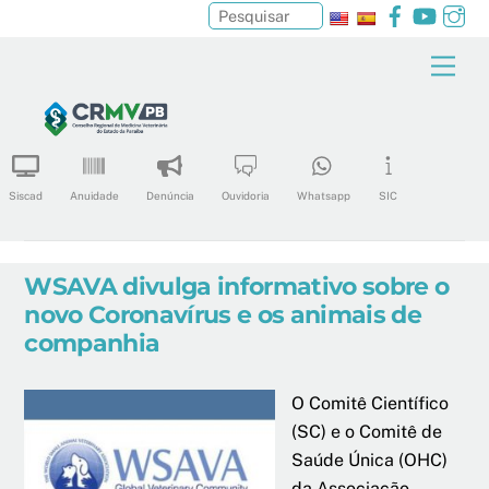
Facebook
YouTu
In
Pesquisar
Skip
Men
to
content
Siscad
Anuidade
Denúncia
Ouvidoria
Whatsapp
SIC
WSAVA divulga informativo sobre o
novo Coronavírus e os animais de
companhia
O Comitê Científico
(SC) e o Comitê de
Saúde Única (OHC)
da Associação