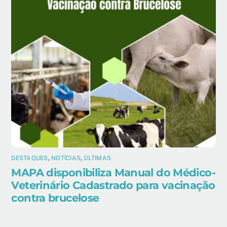
DESTAQUES
,
NOTÍCIAS
,
ÚLTIMAS
MAPA disponibiliza Manual do Médico-
Veterinário Cadastrado para vacinação
contra brucelose