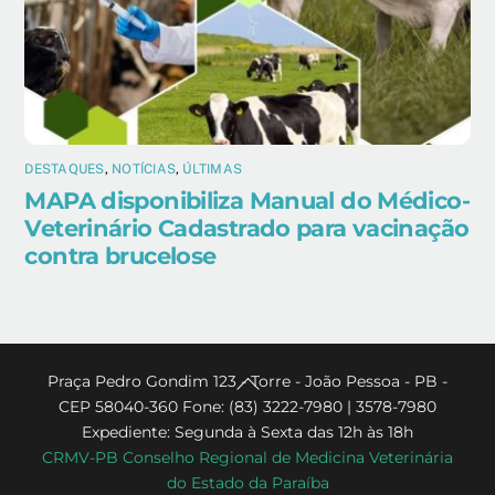
DESTAQUES
,
NOTÍCIAS
,
ÚLTIMAS
MAPA disponibiliza Manual do Médico-
Veterinário Cadastrado para vacinação
contra brucelose
Back
Praça Pedro Gondim 123 - Torre - João Pessoa - PB -
CEP 58040-360 Fone: (83) 3222-7980 | 3578-7980
To
Expediente: Segunda à Sexta das 12h às 18h
Top
CRMV-PB Conselho Regional de Medicina Veterinária
do Estado da Paraíba