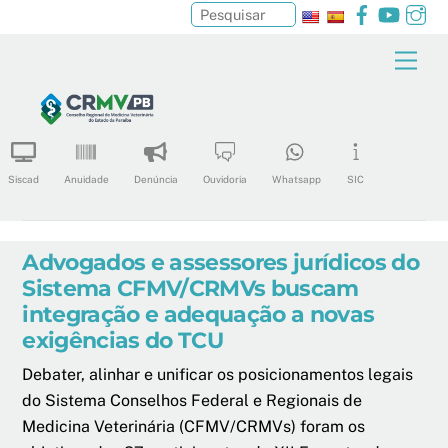
Facebook
YouTu
In
Pesquisar
Skip
Men
to
content
Siscad
Anuidade
Denúncia
Ouvidoria
Whatsapp
SIC
Advogados e assessores jurídicos do
Sistema CFMV/CRMVs buscam
integração e adequação a novas
exigências do TCU
Debater, alinhar e unificar os posicionamentos legais
do Sistema Conselhos Federal e Regionais de
Medicina Veterinária (CFMV/CRMVs) foram os