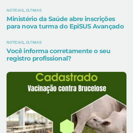
NOTÍCIAS
,
ÚLTIMAS
Ministério da Saúde abre inscrições
para nova turma do EpiSUS Avançado
NOTÍCIAS
,
ÚLTIMAS
Você informa corretamente o seu
registro profissional?