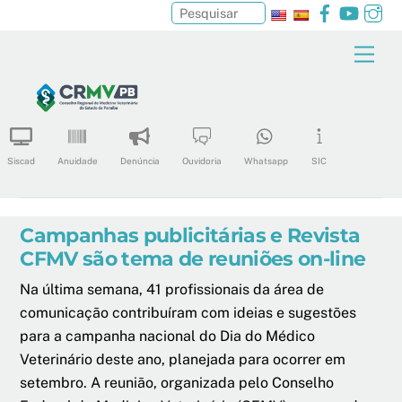
Facebook
YouTu
In
Pesquisar
Skip
Men
to
content
Siscad
Anuidade
Denúncia
Ouvidoria
Whatsapp
SIC
Campanhas publicitárias e Revista
CFMV são tema de reuniões on-line
Na última semana, 41 profissionais da área de
comunicação contribuíram com ideias e sugestões
para a campanha nacional do Dia do Médico
Veterinário deste ano, planejada para ocorrer em
setembro. A reunião, organizada pelo Conselho