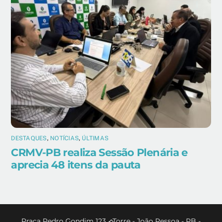
DESTAQUES
,
NOTÍCIAS
,
ÚLTIMAS
CRMV-PB realiza Sessão Plenária e
aprecia 48 itens da pauta
Back
Praça Pedro Gondim 123 - Torre - João Pessoa - PB -