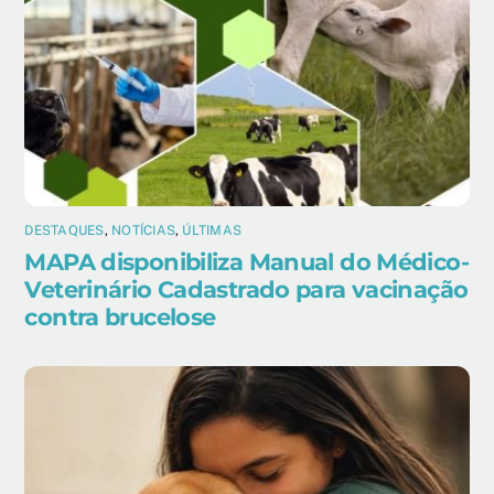
DESTAQUES
,
NOTÍCIAS
,
ÚLTIMAS
MAPA disponibiliza Manual do Médico-
Veterinário Cadastrado para vacinação
contra brucelose