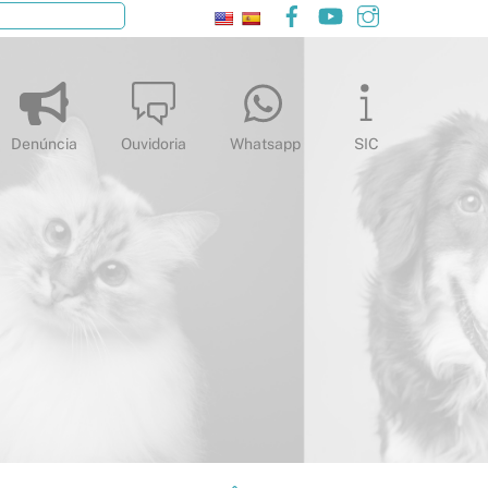
Facebook
YouTube
Instagram
Pesquisar
Denúncia
Ouvidoria
Whatsapp
SIC