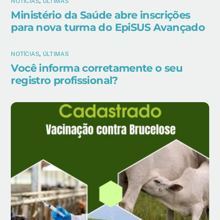
NOTÍCIAS
,
ÚLTIMAS
Ministério da Saúde abre inscrições
para nova turma do EpiSUS Avançado
NOTÍCIAS
,
ÚLTIMAS
Você informa corretamente o seu
registro profissional?