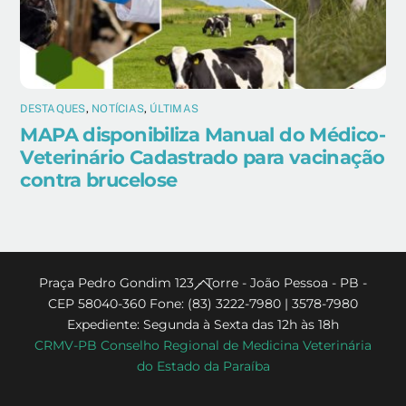
DESTAQUES
,
NOTÍCIAS
,
ÚLTIMAS
MAPA disponibiliza Manual do Médico-
Veterinário Cadastrado para vacinação
contra brucelose
Back
Praça Pedro Gondim 123 - Torre - João Pessoa - PB -
CEP 58040-360 Fone: (83) 3222-7980 | 3578-7980
To
Expediente: Segunda à Sexta das 12h às 18h
Top
CRMV-PB Conselho Regional de Medicina Veterinária
do Estado da Paraíba