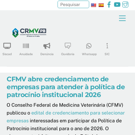
Facebook
YouTu
In
Pesquisar
Skip
Men
to
content
Siscad
Anuidade
Denúncia
Ouvidoria
Whatsapp
SIC
CFMV abre credenciamento de
empresas para atender à política de
patrocínio institucional 2026
O Conselho Federal de Medicina Veterinária (CFMV)
publicou o
edital de credenciamento para selecionar
empresas
interessadas em participar da Política de
Patrocínio institucional para o ano de 2026. O