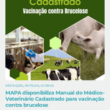
DESTAQUES
,
NOTÍCIAS
,
ÚLTIMAS
MAPA disponibiliza Manual do Médico-
Veterinário Cadastrado para vacinação
contra brucelose