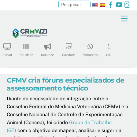
Facebook
YouTu
In
Pesquisar
Skip
Men
to
content
Siscad
Anuidade
Denúncia
Ouvidoria
Whatsapp
SIC
CFMV cria fóruns especializados de
assessoramento técnico
Diante da necessidade de integração entre o
Conselho Federal de Medicina Veterinária (CFMV) e o
Conselho Nacional de Controle de Experimentação
Animal (Concea), foi criado
Grupo de Trabalho
(GT)
com o objetivo de mapear, analisar e sugerir a