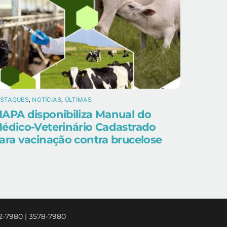
ESTAQUES
,
NOTÍCIAS
,
ÚLTIMAS
APA disponibiliza Manual do
édico-Veterinário Cadastrado
ara vacinação contra brucelose
2-7980 | 3578-7980