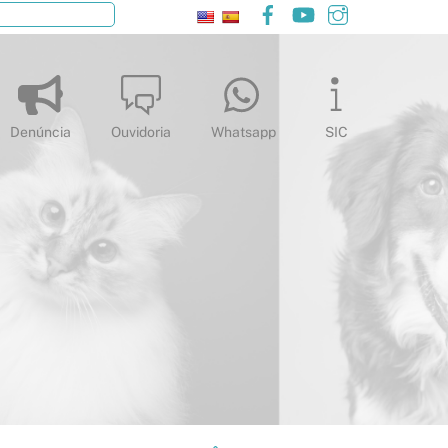
Facebook
YouTube
Instagram
Pesquisar
Denúncia
Ouvidoria
Whatsapp
SIC