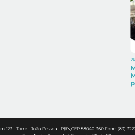
D
M
M
p
Back
m 123 - Torre - João Pessoa - PB - CEP 58040-360 Fone: (83) 322