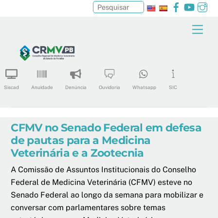
Facebook
YouTu
In
Pesquisar
Skip
Men
to
content
Siscad
Anuidade
Denúncia
Ouvidoria
Whatsapp
SIC
CFMV no Senado Federal em defesa
de pautas para a Medicina
Veterinária e a Zootecnia
A Comissão de Assuntos Institucionais do Conselho
Federal de Medicina Veterinária (CFMV) esteve no
Senado Federal ao longo da semana para mobilizar e
conversar com parlamentares sobre temas