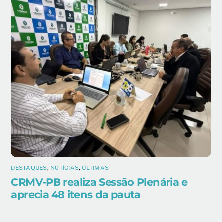
DESTAQUES
,
NOTÍCIAS
,
ÚLTIMAS
CRMV-PB realiza Sessão Plenária e
aprecia 48 itens da pauta