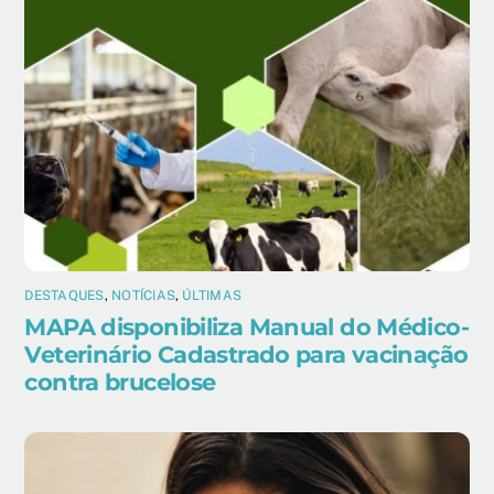
DESTAQUES
,
NOTÍCIAS
,
ÚLTIMAS
MAPA disponibiliza Manual do Médico-
Veterinário Cadastrado para vacinação
contra brucelose