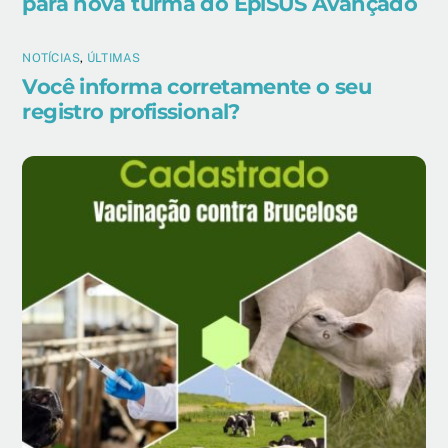
para nova turma do EpiSUS Avançado
NOTÍCIAS
,
ÚLTIMAS
Você informa corretamente o seu
registro profissional?