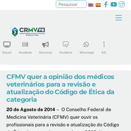
Facebook
YouTu
In
Pesquisar
Skip
Men
to
content
Siscad
Anuidade
Denúncia
Ouvidoria
Whatsapp
SIC
CFMV quer a opinião dos médicos
veterinários para a revisão e
atualização do Código de Ética da
categoria
20 de Agosto de 2014
– O Conselho Federal de
Medicina Veterinária (CFMV) quer ouvir os
profissionais para a revisão e atualização do Código