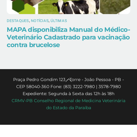
DESTAQUES
,
NOTÍCIAS
,
ÚLTIMAS
MAPA disponibiliza Manual do Médico-
Veterinário Cadastrado para vacinação
contra brucelose
Back
Praça Pedro Gondim 123 - Torre - João Pessoa - PB -
CEP 58040-360 Fone: (83) 3222-7980 | 3578-7980
To
Expediente: Segunda à Sexta das 12h às 18h
Top
CRMV-PB Conselho Regional de Medicina Veterinária
do Estado da Paraíba