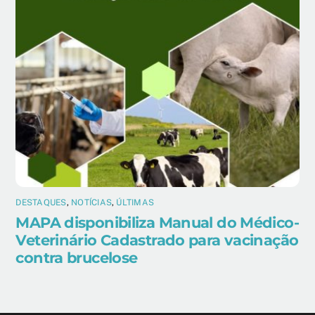
DESTAQUES
,
NOTÍCIAS
,
ÚLTIMAS
MAPA disponibiliza Manual do Médico-
Veterinário Cadastrado para vacinação
contra brucelose