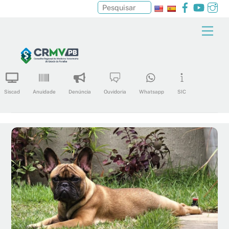
Facebook
YouTu
In
Pesquisar
Skip
Men
to
content
Siscad
Anuidade
Denúncia
Ouvidoria
Whatsapp
SIC