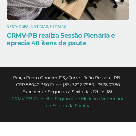
DESTAQUES
,
NOTÍCIAS
,
ÚLTIMAS
CRMV-PB realiza Sessão Plenária e
aprecia 48 itens da pauta
Back
Praça Pedro Gondim 123 - Torre - João Pessoa - PB -
CEP 58040-360 Fone: (83) 3222-7980 | 3578-7980
To
Expediente: Segunda à Sexta das 12h às 18h
Top
CRMV-PB Conselho Regional de Medicina Veterinária
do Estado da Paraíba