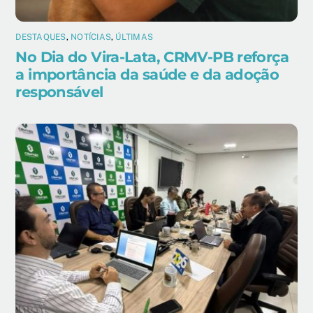
DESTAQUES
,
NOTÍCIAS
,
ÚLTIMAS
No Dia do Vira-Lata, CRMV-PB reforça
a importância da saúde e da adoção
responsável