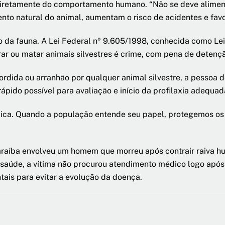
iretamente do comportamento humano. “Não se deve alimenta
ento natural do animal, aumentam o risco de acidentes e fav
ão da fauna. A Lei Federal nº 9.605/1998, conhecida como Le
urar ou matar animais silvestres é crime, com pena de detenç
ida ou arranhão por qualquer animal silvestre, a pessoa d
pido possível para avaliação e início da profilaxia adequad
ica. Quando a população entende seu papel, protegemos os a
araíba envolveu um homem que morreu após contrair raiva h
saúde, a vítima não procurou atendimento médico logo após 
ais para evitar a evolução da doença.