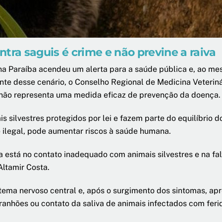
tra saguis é crime e não previne a raiva
a Paraíba acendeu um alerta para a saúde pública e, ao m
iante desse cenário, o Conselho Regional de Medicina Veteri
e não representa uma medida eficaz de prevenção da doença.
silvestres protegidos por lei e fazem parte do equilíbrio d
ilegal, pode aumentar riscos à saúde humana.
ma está no contato inadequado com animais silvestres e na f
ltamir Costa.
stema nervoso central e, após o surgimento dos sintomas, apr
ranhões ou contato da saliva de animais infectados com fer