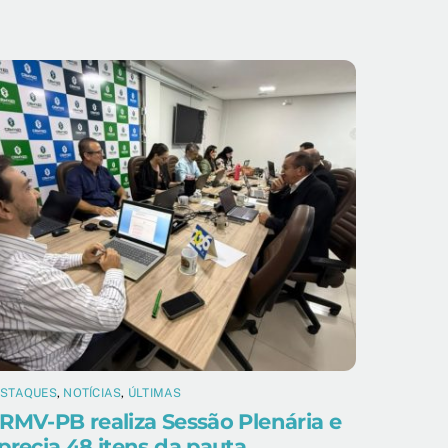
ESTAQUES
,
NOTÍCIAS
,
ÚLTIMAS
RMV-PB realiza Sessão Plenária e
precia 48 itens da pauta