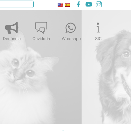
Facebook
YouTube
Instagram
Pesquisar
Denúncia
Ouvidoria
Whatsapp
SIC