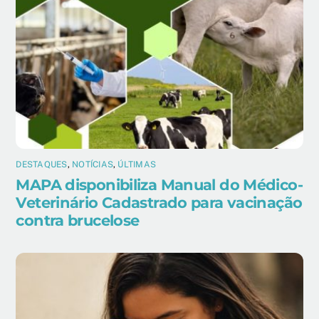
DESTAQUES
,
NOTÍCIAS
,
ÚLTIMAS
MAPA disponibiliza Manual do Médico-
Veterinário Cadastrado para vacinação
contra brucelose