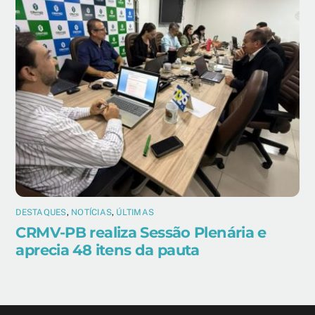
DESTAQUES
,
NOTÍCIAS
,
ÚLTIMAS
CRMV-PB realiza Sessão Plenária e
aprecia 48 itens da pauta