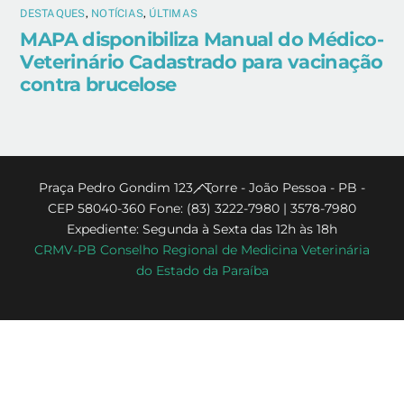
DESTAQUES
,
NOTÍCIAS
,
ÚLTIMAS
MAPA disponibiliza Manual do Médico-
Veterinário Cadastrado para vacinação
contra brucelose
Back
Praça Pedro Gondim 123 - Torre - João Pessoa - PB -
CEP 58040-360 Fone: (83) 3222-7980 | 3578-7980
To
Expediente: Segunda à Sexta das 12h às 18h
Top
CRMV-PB Conselho Regional de Medicina Veterinária
do Estado da Paraíba