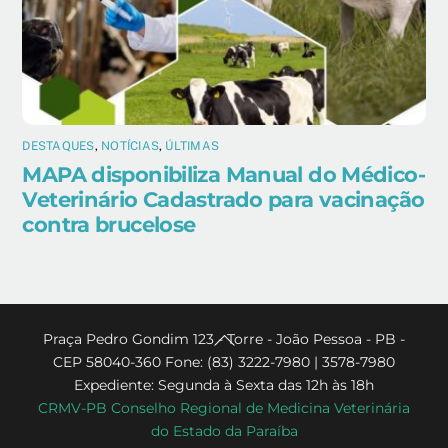
DESTAQUES
,
NOTÍCIAS
,
ÚLTIMAS
MAPA disponibiliza Manual do Médico-
Veterinário Cadastrado para vacinação
contra brucelose
Back
Praça Pedro Gondim 123 - Torre - João Pessoa - PB -
CEP 58040-360 Fone: (83) 3222-7980 | 3578-7980
To
Expediente: Segunda à Sexta das 12h às 18h
Top
CRMV-PB Conselho Regional de Medicina Veterinária
do Estado da Paraíba