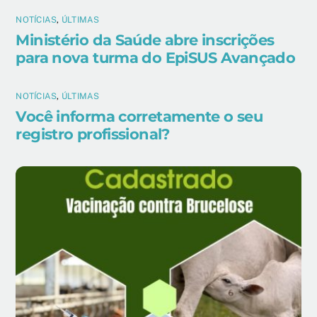
NOTÍCIAS
,
ÚLTIMAS
Ministério da Saúde abre inscrições
para nova turma do EpiSUS Avançado
NOTÍCIAS
,
ÚLTIMAS
Você informa corretamente o seu
registro profissional?