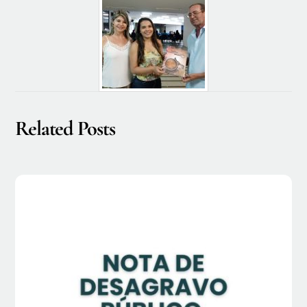
Related Posts