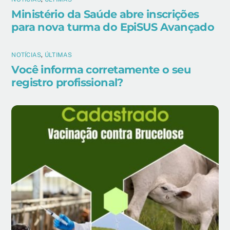
Ministério da Saúde abre inscrições
para nova turma do EpiSUS Avançado
NOTÍCIAS
,
ÚLTIMAS
Você informa corretamente o seu
registro profissional?