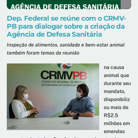
Dep. Federal se reúne com o CRMV-
PB para dialogar sobre a criação da
Agência de Defesa Sanitária
Inspeção de alimentos, sanidade e bem-estar animal
também foram temas da reunião
na causa
animal que
durante seu
mandato,
disponibiliz
ou mais de
R$2.5
milhões em
emendas