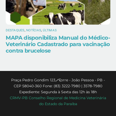
DESTAQUES
,
NOTÍCIAS
,
ÚLTIMAS
MAPA disponibiliza Manual do Médico-
Veterinário Cadastrado para vacinação
contra brucelose
Back
Praça Pedro Gondim 123 - Torre - João Pessoa - PB -
CEP 58040-360 Fone: (83) 3222-7980 | 3578-7980
To
Expediente: Segunda à Sexta das 12h às 18h
Top
CRMV-PB Conselho Regional de Medicina Veterinária
do Estado da Paraíba