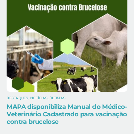
DESTAQUES
,
NOTÍCIAS
,
ÚLTIMAS
MAPA disponibiliza Manual do Médico-
Veterinário Cadastrado para vacinação
contra brucelose