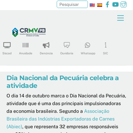
Facebook
YouTu
In
Pesquisar
Skip
Men
to
content
Siscad
Anuidade
Denúncia
Ouvidoria
Whatsapp
SIC
Dia Nacional da Pecuária celebra a
atividade
O dia 14 de outubro marca o Dia Nacional da Pecuária,
atividade que é uma das principais impulsionadoras
da economia brasileira. Segundo a
Associação
Brasileira das Indústrias Exportadoras de Carnes
(Abiec)
, que representa 32 empresas responsáveis