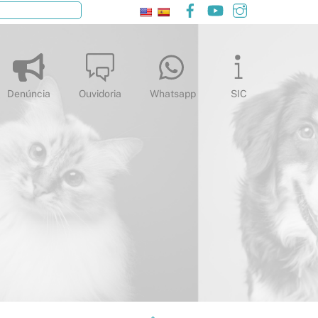
Facebook
YouTube
Instagram
Pesquisar
Denúncia
Ouvidoria
Whatsapp
SIC