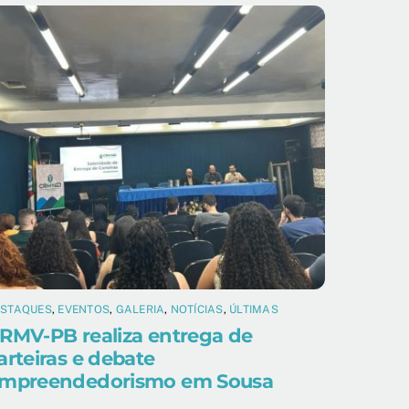
ESTAQUES
,
EVENTOS
,
GALERIA
,
NOTÍCIAS
,
ÚLTIMAS
RMV-PB realiza entrega de
arteiras e debate
mpreendedorismo em Sousa