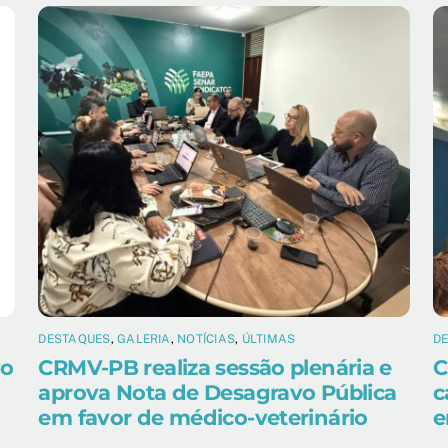
DESTAQUES
,
GALERIA
,
NOTÍCIAS
,
ÚLTIMAS
D
vo
CRMV-PB realiza sessão plenária e
C
aprova Nota de Desagravo Pública
c
em favor de médico-veterinário
e