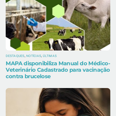
DESTAQUES
,
NOTÍCIAS
,
ÚLTIMAS
MAPA disponibiliza Manual do Médico-
Veterinário Cadastrado para vacinação
contra brucelose