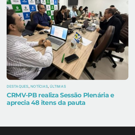
DESTAQUES
,
NOTÍCIAS
,
ÚLTIMAS
CRMV-PB realiza Sessão Plenária e
aprecia 48 itens da pauta