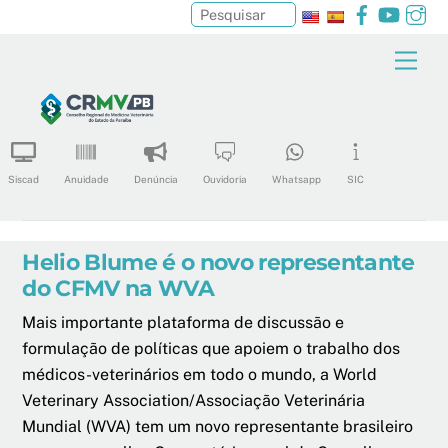
Facebook
YouTu
In
Pesquisar
Skip
Men
to
content
Siscad
Anuidade
Denúncia
Ouvidoria
Whatsapp
SIC
Helio Blume é o novo representante
do CFMV na WVA
Mais importante plataforma de discussão e
formulação de políticas que apoiem o trabalho dos
médicos-veterinários em todo o mundo, a World
Veterinary Association/Associação Veterinária
Mundial (WVA) tem um novo representante brasileiro