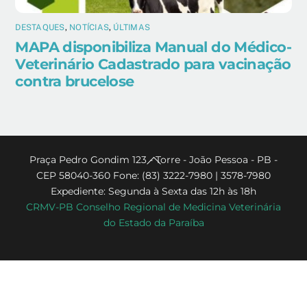
DESTAQUES
,
NOTÍCIAS
,
ÚLTIMAS
MAPA disponibiliza Manual do Médico-
Veterinário Cadastrado para vacinação
contra brucelose
Back
Praça Pedro Gondim 123 - Torre - João Pessoa - PB -
CEP 58040-360 Fone: (83) 3222-7980 | 3578-7980
To
Expediente: Segunda à Sexta das 12h às 18h
Top
CRMV-PB Conselho Regional de Medicina Veterinária
do Estado da Paraíba