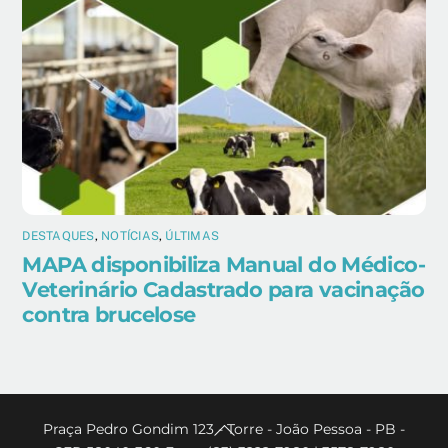
DESTAQUES
,
NOTÍCIAS
,
ÚLTIMAS
MAPA disponibiliza Manual do Médico-
Veterinário Cadastrado para vacinação
contra brucelose
Back
Praça Pedro Gondim 123 - Torre - João Pessoa - PB -