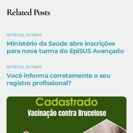
Related Posts
NOTÍCIAS
,
ÚLTIMAS
Ministério da Saúde abre inscrições
para nova turma do EpiSUS Avançado
NOTÍCIAS
,
ÚLTIMAS
Você informa corretamente o seu
registro profissional?