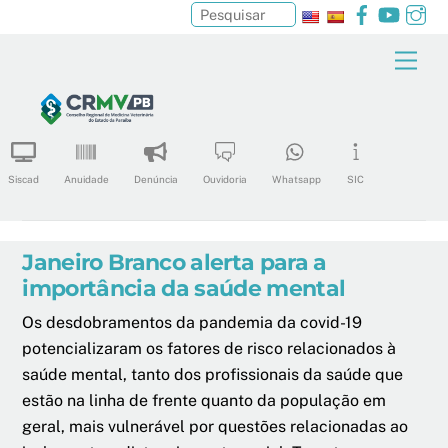
Facebook
YouTu
In
Pesquisar
Skip
Men
to
content
Siscad
Anuidade
Denúncia
Ouvidoria
Whatsapp
SIC
Janeiro Branco alerta para a
importância da saúde mental
Os desdobramentos da pandemia da covid-19
potencializaram os fatores de risco relacionados à
saúde mental, tanto dos profissionais da saúde que
estão na linha de frente quanto da população em
geral, mais vulnerável por questões relacionadas ao