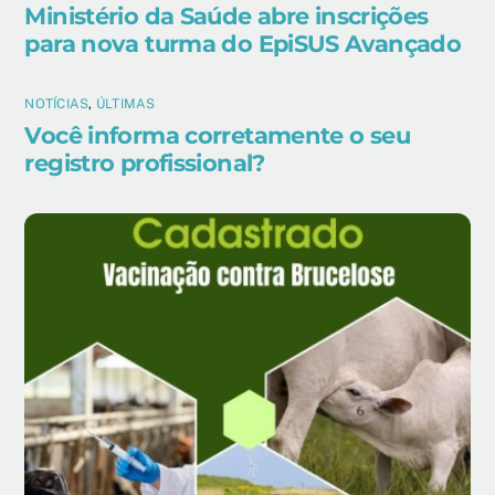
Ministério da Saúde abre inscrições
para nova turma do EpiSUS Avançado
NOTÍCIAS
,
ÚLTIMAS
Você informa corretamente o seu
registro profissional?