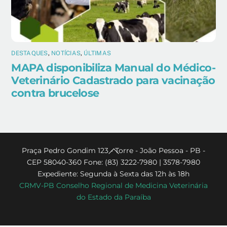
DESTAQUES
,
NOTÍCIAS
,
ÚLTIMAS
MAPA disponibiliza Manual do Médico-
Veterinário Cadastrado para vacinação
contra brucelose
Back
Praça Pedro Gondim 123 - Torre - João Pessoa - PB -
CEP 58040-360 Fone: (83) 3222-7980 | 3578-7980
To
Expediente: Segunda à Sexta das 12h às 18h
Top
CRMV-PB Conselho Regional de Medicina Veterinária
do Estado da Paraíba