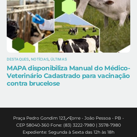
DESTAQUES
,
NOTÍCIAS
,
ÚLTIMAS
MAPA disponibiliza Manual do Médico-
Veterinário Cadastrado para vacinação
contra brucelose
Back
Praça Pedro Gondim 123 - Torre - João Pessoa - PB -
CEP 58040-360 Fone: (83) 3222-7980 | 3578-7980
To
Expediente: Segunda à Sexta das 12h às 18h
Top