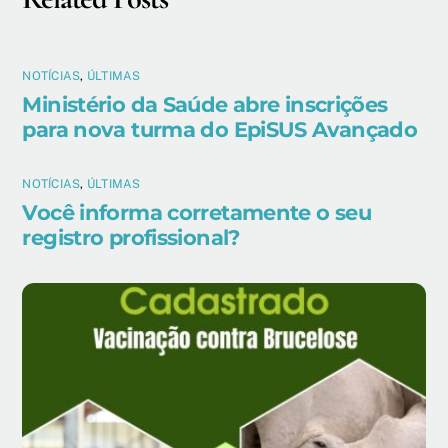
NOTÍCIAS
,
ÚLTIMAS
Ministério da Saúde abre inscrições
para nova turma do EpiSUS Avançado
NOTÍCIAS
,
ÚLTIMAS
Você informa corretamente o seu
registro profissional?