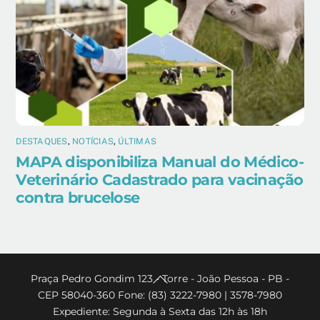
DESTAQUES
,
NOTÍCIAS
,
ÚLTIMAS
MAPA disponibiliza Manual do Médico-
Veterinário Cadastrado para vacinação
contra brucelose
Back
Praça Pedro Gondim 123 - Torre - João Pessoa - PB -
CEP 58040-360 Fone: (83) 3222-7980 | 3578-7980
To
Expediente: Segunda à Sexta das 12h às 18h
Top