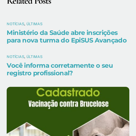
Related Posts
NOTÍCIAS
,
ÚLTIMAS
Ministério da Saúde abre inscrições
para nova turma do EpiSUS Avançado
NOTÍCIAS
,
ÚLTIMAS
Você informa corretamente o seu
registro profissional?