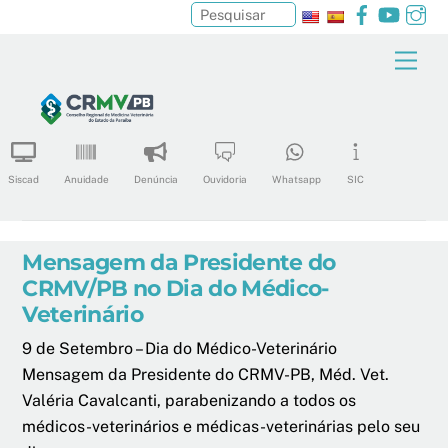
Facebook
YouTu
In
Pesquisar
Skip
Men
to
content
Siscad
Anuidade
Denúncia
Ouvidoria
Whatsapp
SIC
Mensagem da Presidente do
CRMV/PB no Dia do Médico-
Veterinário
9 de Setembro – Dia do Médico-Veterinário
Mensagem da Presidente do CRMV-PB, Méd. Vet.
Valéria Cavalcanti, parabenizando a todos os
médicos-veterinários e médicas-veterinárias pelo seu