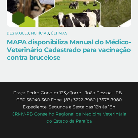
DESTAQUES
,
NOTÍCIAS
,
ÚLTIMAS
MAPA disponibiliza Manual do Médico-
Veterinário Cadastrado para vacinação
contra brucelose
Back
Praça Pedro Gondim 123 - Torre - João Pessoa - PB -
CEP 58040-360 Fone: (83) 3222-7980 | 3578-7980
To
Expediente: Segunda à Sexta das 12h às 18h
Top
CRMV-PB Conselho Regional de Medicina Veterinária
do Estado da Paraíba