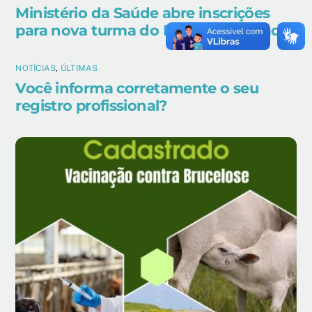
Ministério da Saúde abre inscrições
para nova turma do EpiSUS Avançado
NOTÍCIAS
,
ÚLTIMAS
Você informa corretamente o seu
registro profissional?