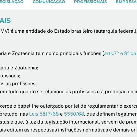
EGISLAÇÃO
COMUNICAÇÃO
PROFISSIONAIS
EMPRESA
AIS
MV) é uma entidade do Estado brasileiro (autarquia federal)
ria e Zootecnia tem como principais funções (
arts.7º e 8º da
nária e Zootecnia;
ofissões;
as as profissões;
m tudo quanto se relacione às profissões e à produção ou i
xerce o papel lhe outorgado por lei de regulamentar o exercí
obretudo, nas
Leis 5517/68
e
5550/68
, que definem legalment
tas e que, à luz da legislação internacional, servem de pre
ais editem as respectivas instruções normativas e demais or