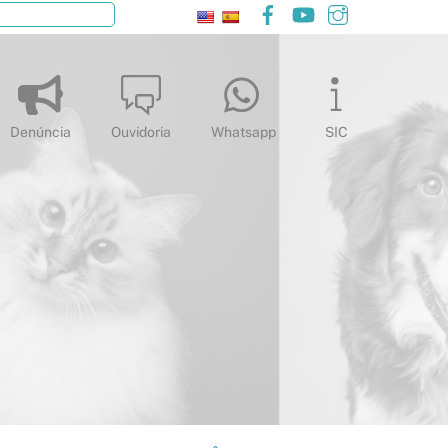
Facebook
YouTube
Instagram
Pesquisar
Denúncia
Ouvidoria
Whatsapp
SIC