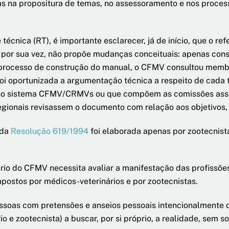
tas na propositura de temas, no assessoramento e nos proce
écnica (RT), é importante esclarecer, já de início, que o re
, por sua vez, não propõe mudanças conceituais: apenas cons
no processo de construção do manual, o CFMV consultou mem
oi oportunizada a argumentação técnica a respeito de cada 
 no sistema CFMV/CRMVs ou que compõem as comissões asses
egionais revisassem o documento com relação aos objetivos, 
 da
Resolução 619/1994
foi elaborada apenas por zootecnis
ário do CFMV necessita avaliar a manifestação das profissõe
mpostos por médicos-veterinários e por zootecnistas.
soas com pretensões e anseios pessoais intencionalmente d
 e zootecnista) a buscar, por si próprio, a realidade, sem s