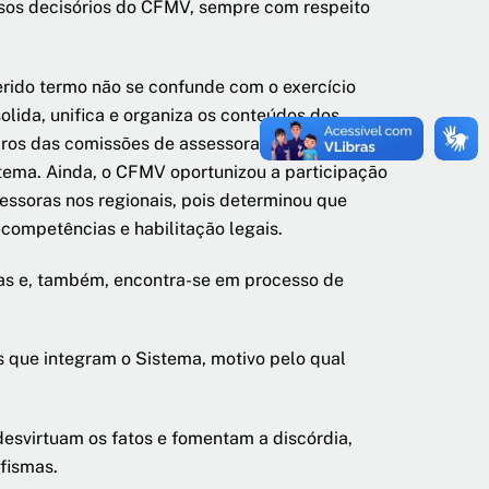
ssos decisórios do CFMV, sempre com respeito
ferido termo não se confunde com o exercício
olida, unifica e organiza os conteúdos dos
bros das comissões de assessoramento,
tema. Ainda, o CFMV oportunizou a participação
soras nos regionais, pois determinou que
competências e habilitação legais.
tas e, também, encontra-se em processo de
s que integram o Sistema, motivo pelo qual
esvirtuam os fatos e fomentam a discórdia,
ofismas.