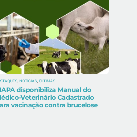
ESTAQUES
,
NOTÍCIAS
,
ÚLTIMAS
APA disponibiliza Manual do
édico-Veterinário Cadastrado
ara vacinação contra brucelose