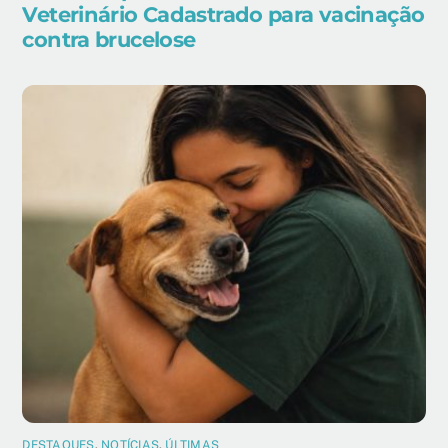
Veterinário Cadastrado para vacinação
contra brucelose
DESTAQUES
,
NOTÍCIAS
,
ÚLTIMAS