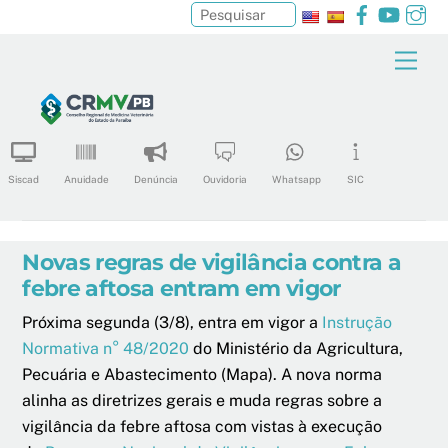
Facebook
YouTu
In
Pesquisar
Skip
Men
to
content
Siscad
Anuidade
Denúncia
Ouvidoria
Whatsapp
SIC
Novas regras de vigilância contra a
febre aftosa entram em vigor
Próxima segunda (3/8), entra em vigor a
Instrução
Normativa n° 48/2020
do Ministério da Agricultura,
Pecuária e Abastecimento (Mapa). A nova norma
alinha as diretrizes gerais e muda regras sobre a
vigilância da febre aftosa com vistas à execução