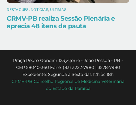
DESTAQUES
,
NOTÍCIAS
,
ÚLTIMAS
CRMV-PB realiza Sessão Plenária e
aprecia 48 itens da pauta
Back
Praça Pedro Gondim 123 - Torre - João Pessoa - PB -
CEP 58040-360 Fone: (83) 3222-7980 | 3578-7980
To
Expediente: Segunda à Sexta das 12h às 18h
Top
CRMV-PB Conselho Regional de Medicina Veterinária
do Estado da Paraíba