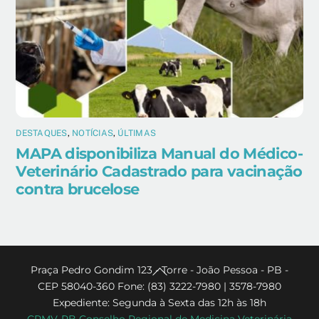
DESTAQUES
,
NOTÍCIAS
,
ÚLTIMAS
MAPA disponibiliza Manual do Médico-
Veterinário Cadastrado para vacinação
contra brucelose
Back
Praça Pedro Gondim 123 - Torre - João Pessoa - PB -
CEP 58040-360 Fone: (83) 3222-7980 | 3578-7980
To
Expediente: Segunda à Sexta das 12h às 18h
Top