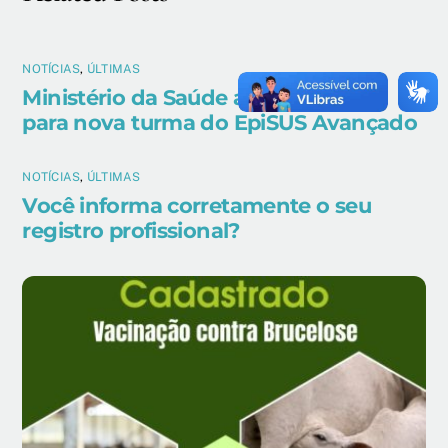
NOTÍCIAS
,
ÚLTIMAS
Ministério da Saúde abre inscrições
para nova turma do EpiSUS Avançado
NOTÍCIAS
,
ÚLTIMAS
Você informa corretamente o seu
registro profissional?