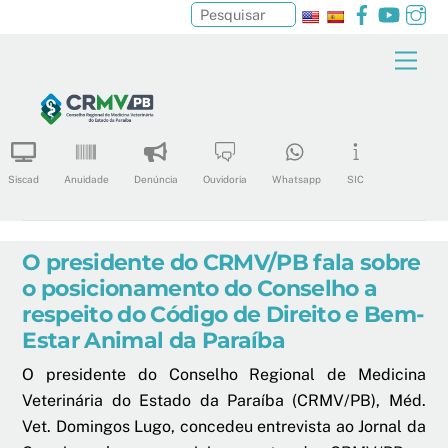
Facebook
YouTu
In
Pesquisar
Skip
Men
to
content
Siscad
Anuidade
Denúncia
Ouvidoria
Whatsapp
SIC
O presidente do CRMV/PB fala sobre
o posicionamento do Conselho a
respeito do Código de Direito e Bem-
Estar Animal da Paraíba
O presidente do Conselho Regional de Medicina
Veterinária do Estado da Paraíba (CRMV/PB), Méd.
Vet. Domingos Lugo, concedeu entrevista ao Jornal da