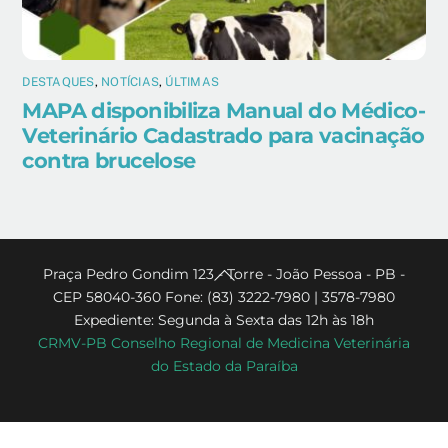
DESTAQUES
,
NOTÍCIAS
,
ÚLTIMAS
MAPA disponibiliza Manual do Médico-
Veterinário Cadastrado para vacinação
contra brucelose
Back
Praça Pedro Gondim 123 - Torre - João Pessoa - PB -
CEP 58040-360 Fone: (83) 3222-7980 | 3578-7980
To
Expediente: Segunda à Sexta das 12h às 18h
Top
CRMV-PB Conselho Regional de Medicina Veterinária
do Estado da Paraíba