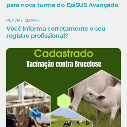
para nova turma do EpiSUS Avançado
NOTÍCIAS
,
ÚLTIMAS
Você informa corretamente o seu
registro profissional?