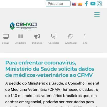
Facebook
YouTu
In
Pesquisar
Skip
Men
to
content
Siscad
Anuidade
Denúncia
Ouvidoria
Whatsapp
SIC
Para enfrentar coronavírus,
Ministério da Saúde solicita dados
de médicos-veterinários ao CFMV
A pedido do Ministério da Saúde, o Conselho Federal
de Medicina Veterinária (CFMV) forneceu o cadastro
de 140 mil médicos-veterinários brasileiros que, em
caráter emergencial, poderão ser recrutados para