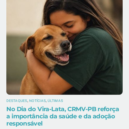
DESTAQUES
,
NOTÍCIAS
,
ÚLTIMAS
No Dia do Vira-Lata, CRMV-PB reforça
a importância da saúde e da adoção
responsável