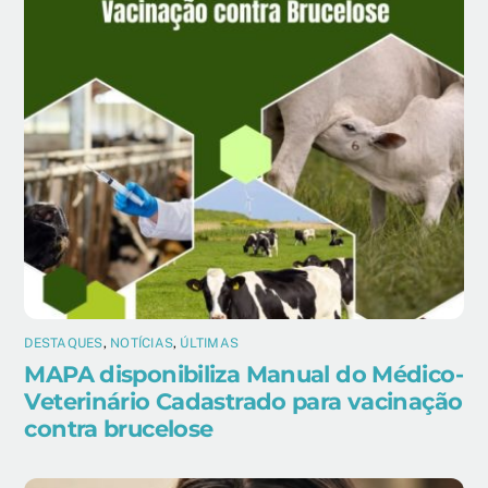
DESTAQUES
,
NOTÍCIAS
,
ÚLTIMAS
MAPA disponibiliza Manual do Médico-
Veterinário Cadastrado para vacinação
contra brucelose