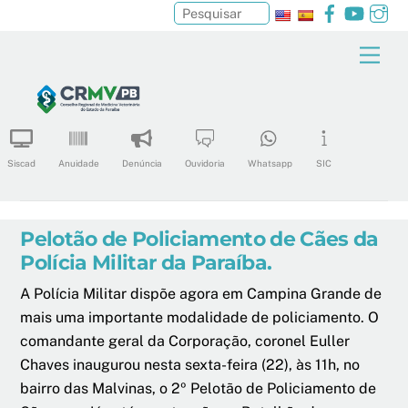
Facebook
YouTu
In
Pesquisar
Skip
Men
to
content
Siscad
Anuidade
Denúncia
Ouvidoria
Whatsapp
SIC
Pelotão de Policiamento de Cães da
Polícia Militar da Paraíba.
A Polícia Militar dispõe agora em Campina Grande de
mais uma importante modalidade de policiamento. O
comandante geral da Corporação, coronel Euller
Chaves inaugurou nesta sext
a-feira (22), às 11h, no
bairro das Malvinas, o 2º Pelotão de Policiamento de