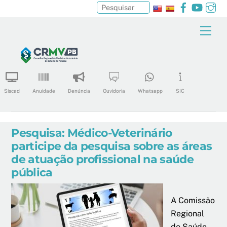
Facebook
YouTu
In
Pesquisar
Skip
Men
to
content
Siscad
Anuidade
Denúncia
Ouvidoria
Whatsapp
SIC
Pesquisa: Médico-Veterinário
participe da pesquisa sobre as áreas
de atuação profissional na saúde
pública
A Comissão
Regional
de Saúde