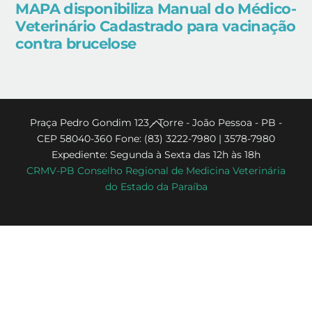
MAPA disponibiliza Manual do Médico-
Veterinário Cadastrado para vacinação
contra brucelose
Back
Praça Pedro Gondim 123 - Torre - João Pessoa - PB -
CEP 58040-360 Fone: (83) 3222-7980 | 3578-7980
To
Expediente: Segunda à Sexta das 12h às 18h
Top
CRMV-PB Conselho Regional de Medicina Veterinária
do Estado da Paraíba