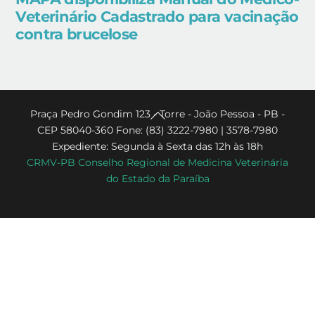
Veterinário Cadastrado para vacinação
contra brucelose
Back
Praça Pedro Gondim 123 - Torre - João Pessoa - PB -
CEP 58040-360 Fone: (83) 3222-7980 | 3578-7980
To
Expediente: Segunda à Sexta das 12h às 18h
Top
CRMV-PB Conselho Regional de Medicina Veterinária
do Estado da Paraíba