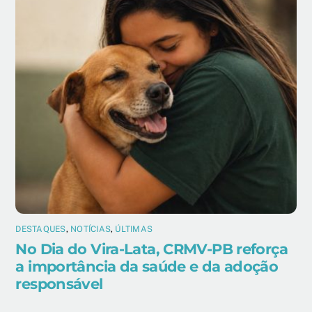
DESTAQUES
,
NOTÍCIAS
,
ÚLTIMAS
No Dia do Vira-Lata, CRMV-PB reforça
a importância da saúde e da adoção
responsável