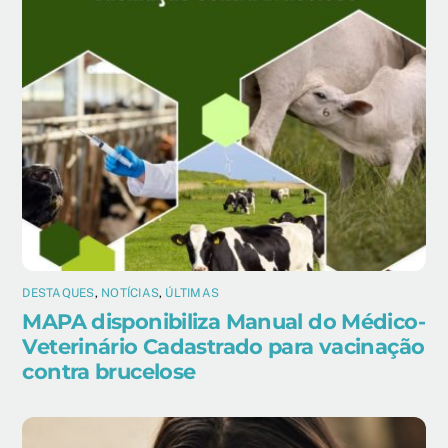
DESTAQUES
,
NOTÍCIAS
,
ÚLTIMAS
MAPA disponibiliza Manual do Médico-
Veterinário Cadastrado para vacinação
contra brucelose