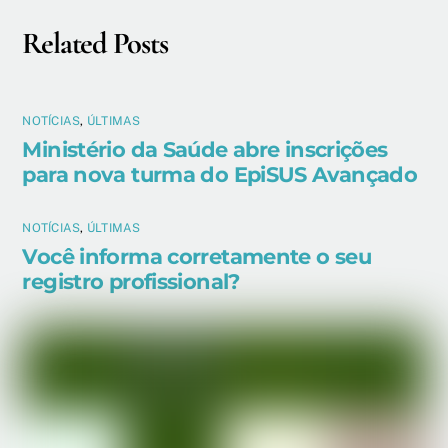
Related Posts
NOTÍCIAS
,
ÚLTIMAS
Ministério da Saúde abre inscrições
para nova turma do EpiSUS Avançado
NOTÍCIAS
,
ÚLTIMAS
Você informa corretamente o seu
registro profissional?