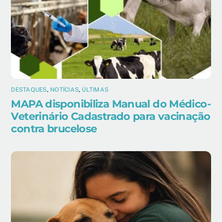
DESTAQUES
,
NOTÍCIAS
,
ÚLTIMAS
MAPA disponibiliza Manual do Médico-
Veterinário Cadastrado para vacinação
contra brucelose