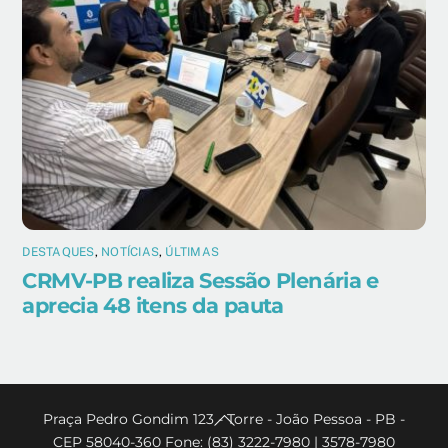
DESTAQUES
,
NOTÍCIAS
,
ÚLTIMAS
CRMV-PB realiza Sessão Plenária e
aprecia 48 itens da pauta
Back
Praça Pedro Gondim 123 - Torre - João Pessoa - PB -
CEP 58040-360 Fone: (83) 3222-7980 | 3578-7980
To