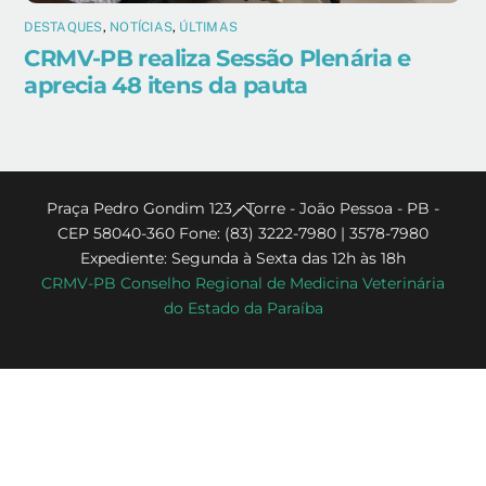
DESTAQUES
,
NOTÍCIAS
,
ÚLTIMAS
CRMV-PB realiza Sessão Plenária e
aprecia 48 itens da pauta
Back
Praça Pedro Gondim 123 - Torre - João Pessoa - PB -
CEP 58040-360 Fone: (83) 3222-7980 | 3578-7980
To
Expediente: Segunda à Sexta das 12h às 18h
Top
CRMV-PB Conselho Regional de Medicina Veterinária
do Estado da Paraíba