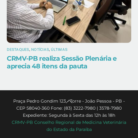
DESTAQUES
,
NOTÍCIAS
,
ÚLTIMAS
CRMV-PB realiza Sessão Plenária e
aprecia 48 itens da pauta
Back
Praça Pedro Gondim 123 - Torre - João Pessoa - PB -
CEP 58040-360 Fone: (83) 3222-7980 | 3578-7980
To
Expediente: Segunda à Sexta das 12h às 18h
Top
CRMV-PB Conselho Regional de Medicina Veterinária
do Estado da Paraíba