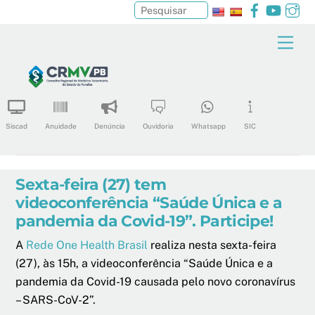
Facebook
YouTu
In
Pesquisar
Skip
Men
to
content
Siscad
Anuidade
Denúncia
Ouvidoria
Whatsapp
SIC
Sexta-feira (27) tem
videoconferência “Saúde Única e a
pandemia da Covid-19”. Participe!
A
Rede One Health Brasil
realiza nesta sexta-feira
(27), às 15h, a videoconferência “Saúde Única e a
pandemia da Covid-19 causada pelo novo coronavírus
– SARS-CoV-2”.